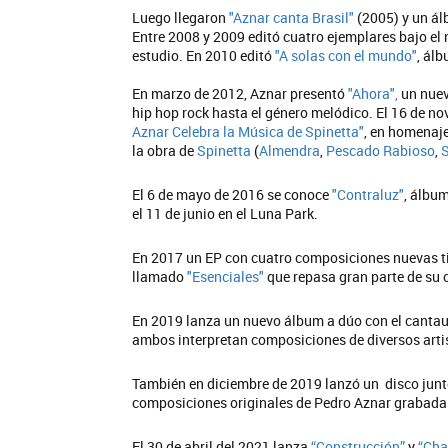
Luego llegaron
"Aznar canta Brasil"
(2005) y un á
Entre 2008 y 2009 editó cuatro ejemplares bajo el
estudio. En 2010 editó
"A solas con el mundo"
, ál
En marzo de 2012, Aznar presentó
"Ahora",
un nuev
hip hop rock hasta el género melódico. El 16 de no
Aznar Celebra la Música de Spinetta"
, en homenaj
la obra de
Spinetta
(
Almendra
,
Pescado Rabioso
,
S
El 6 de mayo de 2016 se conoce
"Contraluz"
, álbu
el 11 de junio en el Luna Park.
En 2017 un EP con cuatro composiciones nuevas ti
llamado
"Esenciales"
que repasa gran parte de su c
En 2019 lanza un nuevo álbum a dúo con el cantau
ambos interpretan composiciones de diversos art
También en diciembre de 2019 lanzó un disco junt
composiciones originales de Pedro Aznar grabadas
El 30 de abril del 2021 lanza
“Construcción”
y
“Cha