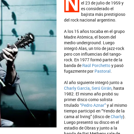
N
el 23 de julio de 1959 y
es considerado el
bajista más prestigioso
del rock nacional argentino.
A los 15 años tocaba en el grupo
Madre Atómica, el boom del
medio underground. Luego
integró Alas, un trío de jazz-rock
pero con influencias del tango-
rock. En 1977 formó parte de la
banda de
Raúl Porchetto
y pasó
fugazmente por
Pastoral
.
Al año siguiente integró junto a
Charly García
,
Serú Girán
, hasta
1982. El mismo año probó su
primer disco como solista
titulado
“Pedro Aznar”
y al mismo
tiempo participó en “Yendo de la
cama al living” (disco de
Charly
).
Luego presentó su disco en el
estadio de Obras y junto a la
banda de Pat Metheny sale de