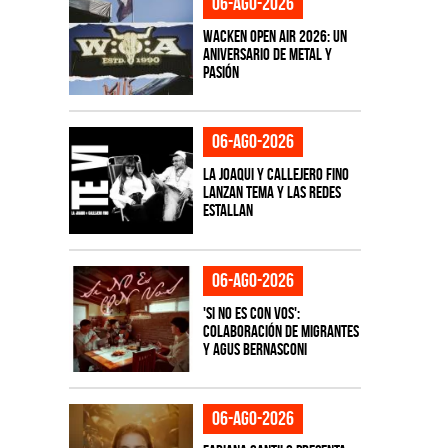
06-ago-2026
Wacken Open Air 2026: Un
aniversario de metal y
pasión
06-ago-2026
La Joaqui y Callejero Fino
lanzan tema y las redes
estallan
06-ago-2026
'Si No Es Con Vos':
colaboración de Migrantes
y Agus Bernasconi
06-ago-2026