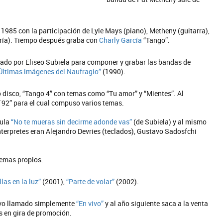
985 con la participación de Lyle Mays (piano), Metheny (guitarra),
ería). Tiempo después graba con
Charly García
“Tango”.
ado por Eliseo Subiela para componer y grabar las bandas de
Últimas imágenes del Naufragio”
(1990).
 disco, “Tango 4” con temas como “Tu amor” y “Mientes”. Al
 ´92” para el cual compuso varios temas.
cula
“No te mueras sin decirme adonde vas”
(de Subiela) y al mismo
interpretes eran Alejandro Devries (teclados), Gustavo Sadosfchi
temas propios.
las en la luz”
(2001),
“Parte de volar”
(2002).
vivo llamado simplemente
“En vivo”
y al año siguiente saca a la venta
es en gira de promoción.