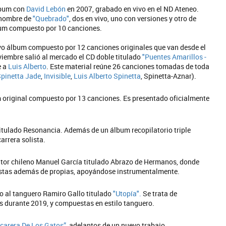
lbum con
David Lebón
en 2007, grabado en vivo en el ND Ateneo.
 nombre de
"Quebrado"
, dos en vivo, uno con versiones y otro de
bum compuesto por 10 canciones.
o álbum compuesto por 12 canciones originales que van desde el
viembre salió al mercado el CD doble titulado
"Puentes Amarillos -
e a
Luis Alberto
. Este material reúne 26 canciones tomadas de toda
pinetta Jade
,
Invisible
,
Luis Alberto Spinetta
, Spinetta-Aznar).
m original compuesto por 13 canciones. Es presentado oficialmente
tulado Resonancia. Además de un álbum recopilatorio triple
arrera solista.
tor chileno Manuel García titulado Abrazo de Hermanos, donde
istas además de propias, apoyándose instrumentalmente.
o al tanguero Ramiro Gallo titulado
"Utopía".
Se trata de
 durante 2019, y compuestas en estilo tanguero.
carera De Los Gatos”
, adelantos de un nuevo trabajo.