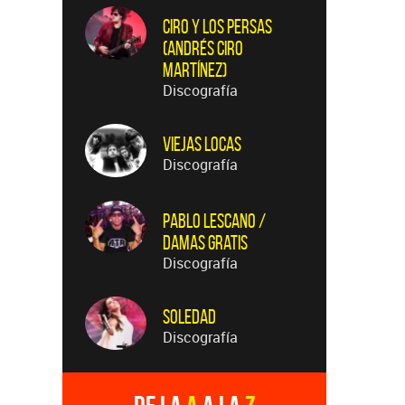
Ciro y Los Persas
(Andrés Ciro
Martínez)
Discografía
Viejas Locas
Discografía
Pablo Lescano /
Damas Gratis
Discografía
Soledad
Discografía