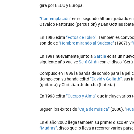
gira por EEUU y Europa.
“Contemplación”
es su segundo álbum grabado en 1
Osvaldo Fattoruso (percusión) y Dan Gotties (bat
En 1986 edita
“Fotos de Tokio”
. También es convoc
sonido de
“Hombre mirando al Sudeste”
(1987) y
“
En 1991 nuevamente junto a
García
edita un nuevo
siguiente año vuelve
Serú Girán
con el disco “Serú
Compuso en 1995 la banda de sonido para la pelí
tiempo con su banda editó
“David y Goliath”
, sus 
(guitarra) y Christian Judurcha (batería).
En 1998 edita
“Cuerpo y Alma”
que incluye varios 
Siguen los éxitos de
“Caja de música”
(2000), “
Huel
En el año 2002 llega también su primer disco en 
“Mudras”
, disco que lo lleva a recorrer varios país