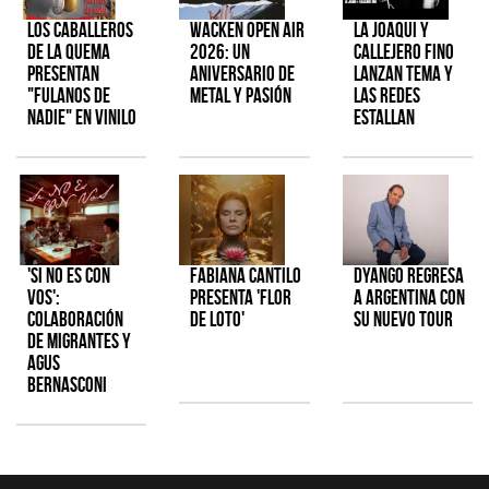
Los Caballeros
Wacken Open Air
La Joaqui y
de la Quema
2026: Un
Callejero Fino
presentan
aniversario de
lanzan tema y
"Fulanos de
metal y pasión
las redes
Nadie" en vinilo
estallan
'Si No Es Con
Fabiana Cantilo
Dyango regresa
Vos':
presenta 'Flor
a Argentina con
colaboración
de Loto'
su nuevo tour
de Migrantes y
Agus
Bernasconi