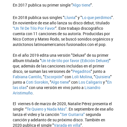
En 2017 publica su primer single "
Algo tiene
".
En 2018 publica sus singles "
Lluvia
" y "
Lo que perdimos
".
En noviembre de ese año lanza su disco debut, titulado
“Un Té De Tilo Por Favor
”. Este trabajo discográfico
cuenta con 11 canciones de su autoría. Producidas por
Nico Cotton y Mateo Rodo, se buscó sonidos orgánicos y
autóctonos latinoamericanos fusionados con el pop.
En el año 2019 edita una versión "Deluxe" de su primer
álbum titulada "
Un té de tilo por favor (Edición Deluxe)
"
que, además de las canciones incluidas en el primer
disco, se suman las versiones de "
Pegaditos
" junto a
Fabiana Cantilo
, "
Escorpión
" con
Loli Molina
, "
Quisiera
"
junto a
Coti Sorokin
, "
Algo tiene
" con
Los Caligaris
y "
En
las olas
" con una versión en vivo junto a
Lisandro
Aristimuño
.
El viernes 6 de marzo de 2020, Natalie Pérez presenta el
single “
Te Quiero y Nada Más”
. En septiembre de ese año
lanza el video y la canción
"Ser Guitarra"
segunda
canción y adelanto de su próximo disco. También en
2020 publica el single "
Varada en villa
".