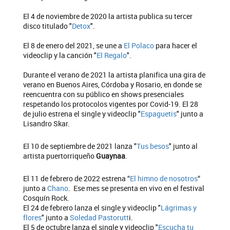
El 4 de noviembre de 2020 la artista publica su tercer
disco titulado "
Detox
".
El 8 de enero del 2021, se une a
El Polaco
para hacer el
videoclip y la canción "
El Regalo
".
Durante el verano de 2021 la artista planifica una gira de
verano en Buenos Aires, Córdoba y Rosario, en donde se
reencuentra con su público en shows presenciales
respetando los protocolos vigentes por Covid-19. El 28
de julio estrena el single y videoclip "
Espaguetis
" junto a
Lisandro Skar.
El 10 de septiembre de 2021 lanza "
Tus besos
" junto al
artista puertorriqueño
Guaynaa
.
El 11 de febrero de 2022 estrena “
El himno de nosotros
“
junto a
Chano
. Ese mes se presenta en vivo en el festival
Cosquín Rock.
El 24 de febrero lanza el single y videoclip "
Lágrimas y
flores
" junto a
Soledad Pastorutt
i.
El 5 de octubre lanza el single y videoclip "
Escucha tu