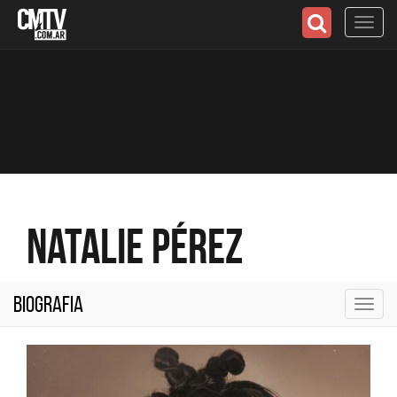
Toggl
navig
Natalie Pérez
Biografia
Toggl
navig