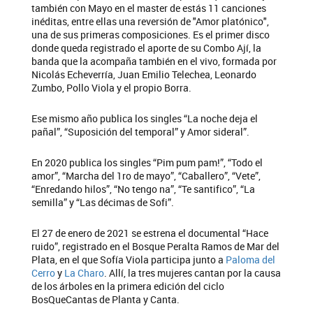
también con Mayo en el master de estás 11 canciones
inéditas, entre ellas una reversión de "Amor platónico",
una de sus primeras composiciones. Es el primer disco
donde queda registrado el aporte de su Combo Ají, la
banda que la acompaña también en el vivo, formada por
Nicolás Echeverría, Juan Emilio Telechea, Leonardo
Zumbo, Pollo Viola y el propio Borra.
Ese mismo año publica los singles “La noche deja el
pañal”, “Suposición del temporal” y Amor sideral”.
En 2020 publica los singles “Pim pum pam!”, “Todo el
amor”, “Marcha del 1ro de mayo”, “Caballero”, “Vete”,
“Enredando hilos”, “No tengo na”, “Te santifico”, “La
semilla” y “Las décimas de Sofi”.
El 27 de enero de 2021 se estrena el documental “Hace
ruido”, registrado en el Bosque Peralta Ramos de Mar del
Plata, en el que Sofía Viola participa junto a
Paloma del
Cerro
y
La Charo
. Allí, la tres mujeres cantan por la causa
de los árboles en la primera edición del ciclo
BosQueCantas de Planta y Canta.