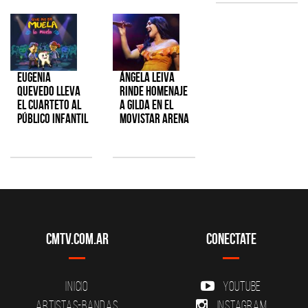
Eugenia
Ángela Leiva
Quevedo lleva
rinde homenaje
el cuarteto al
a Gilda en el
público infantil
Movistar Arena
CMTV.com.ar
Conectate
Inicio
YouTube
Artistas-Bandas
Instagram