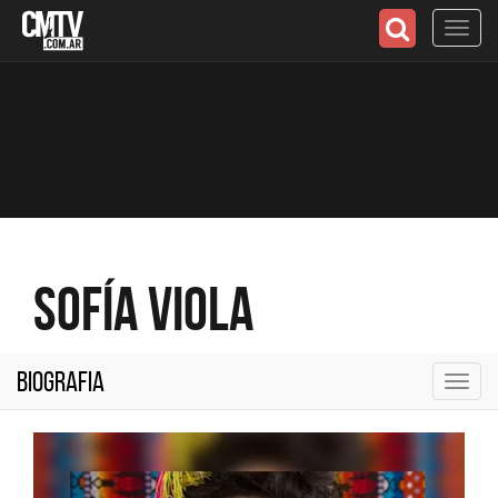
Toggl
navig
Sofía Viola
Biografia
Toggl
navig