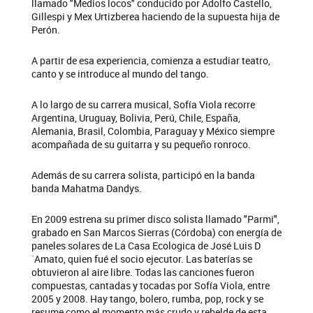
llamado "Medios locos" conducido por Adolfo Castello,
Gillespi y Mex Urtizberea haciendo de la supuesta hija de
Perón.
A partir de esa experiencia, comienza a estudiar teatro,
canto y se introduce al mundo del tango.
A lo largo de su carrera musical, Sofía Viola recorre
Argentina, Uruguay, Bolivia, Perú, Chile, España,
Alemania, Brasil, Colombia, Paraguay y México siempre
acompañada de su guitarra y su pequeño ronroco.
Además de su carrera solista, participó en la banda
banda Mahatma Dandys.
En 2009 estrena su primer disco solista llamado "Parmi",
grabado en San Marcos Sierras (Córdoba) con energía de
paneles solares de La Casa Ecologica de José Luis D
´Amato, quien fué el socio ejecutor. Las baterías se
obtuvieron al aire libre. Todas las canciones fueron
compuestas, cantadas y tocadas por Sofía Viola, entre
2005 y 2008. Hay tango, bolero, rumba, pop, rock y se
resume como el momento más crudo y rebelde de esta