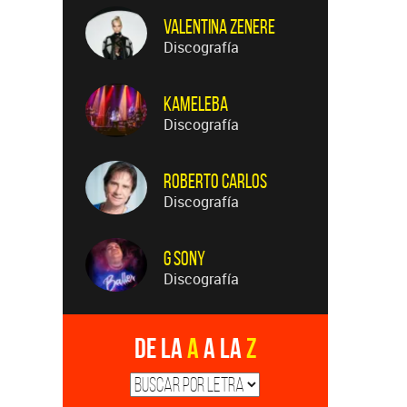
Valentina Zenere
Discografía
Kameleba
Discografía
Roberto Carlos
Discografía
G Sony
Discografía
De la
A
a la
Z