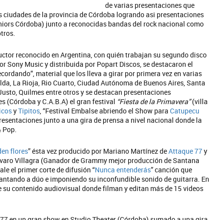
de varias presentaciones que
ias ciudades de la provincia de Córdoba logrando asi presentaciones
uniors Córdoba) junto a reconocidas bandas del rock nacional como
tros.
uctor reconocido en Argentina, con quién trabajan su segundo disco
or Sony Music y distribuida por Popart Discos, se destacaron el
ecordando”, material que los lleva a girar por primera vez en varias
Falda, La Rioja, Rio Cuarto, Ciudad Autónoma de Buenos Aires, Santa
 Justo, Quilmes entre otros y se destacan presentaciones
 (Córdoba y C.A.B.A) el gran festival
“Fiesta de la Primavera”
(villa
icos
y
Tipitos
, “Festival Embalse abriendo el Show para
Catupecu
entaciones junto a una gira de prensa a nivel nacional donde la
& Pop.
en flores
” ésta vez producido por Mariano Martínez de
Attaque 77
y
lvaro Villagra (Ganador de Grammy mejor producción de Santana
le el primer corte de difusión “
Nunca entenderás
” canción que
cantando a dúo e imponiendo su inconfundible sonido de guitarra. En
e su contenido audiovisual donde filman y editan más de 15 videos
ue77 en un gran show en Studio Theater (Córdoba) sumado a una gira