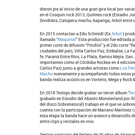
dieron pie al inicio de una gran gira local por var
en el Cosquin rock 2013, Quilmes rock (Estadio J
Divididos, Catupecu machu, kapanga, Arbol entre o
En 2015 contactan a Edu Schmidt (Ex
Árbol
) prod
llamado “
Maquinal
” Esta producción fue editada p
primer corte de difusión “Pitufos” y el 2do corte “R
ciudades del país, Villa Carlos Paz, Embalse, La 
fe, Paraná Entre Ríos, La Plata, Ramos Mejía, San
importantes como el Córdoba Rockea en 4 ediciones
Carlos Paz) junto a grandes artistas como
Los Per
Machu
nuevamente y acompañando todas estas pres
banda realiza acústicos en Vorterix, Mega y Rock 
En 2018 Testigo decide grabar un tercer álbum “
Ard
grabado en Estudio del Abasto Monsterland por Á
del disco Sobrenatural) trabajo en el que se sobresa
cuenta con la participación de Mariano Martínez 
esta etapa la banda hace un avance y desarrollo d
entre clips y recitales en vivo.
Testigo participa del festejo de 30 años de Attaq