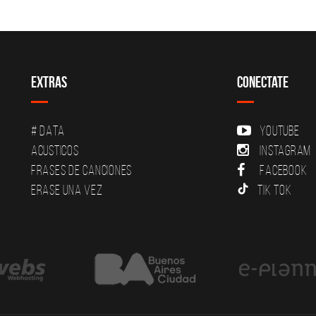
Extras
Conectate
# DATA
YouTube
Acusticos
Instagram
Frases de canciones
Facebook
Erase una vez
Tik Tok