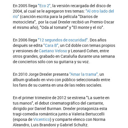
En 2005 llega
"Eco 2"
, la versión recargada del disco de
2004, al cual se le agregaron tres temas:
"Al otro lado del
río"
(canción escrita para la película "Diarios de
motocicleta", por la cual Drexler recibió un Premio Oscar
el mismo año), "Oda al tomate" y "El monte y el río".
En 2006 llega
"12 segundos de oscuridad"
. Dos años
después se edita
"Cara B"
, un Cd doble con temas propios
y versiones de
Caetano Veloso
y Leonard Cohen, entre
otros grandes, grabado en Cataluña durante una semana
de conciertos sólo con su guitarra y su voz.
En 2010 Jorge Drexler presenta
"Amar la trama",
un
álbum grabado en vivo con público seleccionado entre
los fans de su cuenta en una de las redes sociales.
En el primer trimestre de 2012 se estrena "La suerte en
tus manos", el debut cinematográfico del cantante,
dirigido por Daniel Burman. Drexler protagoniza esta
tragi-comedia romántica junto a Valeria Bertuccelli
(esposa de
Vicentico
) y comparte elenco con Norma
Aleandro, Luis Brandoni y Gabriel Schultz.