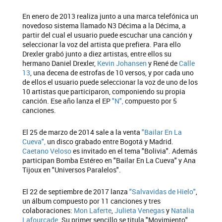
En enero de 2013 realiza junto a una marca telefónica un
novedoso sistema llamado N3 Décima a la Décima, a
partir del cual el usuario puede escuchar una canción y
seleccionar la voz del artista que prefiera. Para ello
Drexler grabó junto a diez artistas, entre ellos su
hermano Daniel Drexler,
Kevin Johansen
y René de
Calle
13
, una decena de estrofas de 10 versos, y por cada uno
de ellos el usuario puede seleccionar la voz de uno de los
10 artistas que participaron, componiendo su propia
canción. Ese año lanza el EP
"N",
compuesto por 5
canciones.
El 25 de marzo de 2014 sale a la venta
"Bailar En La
Cueva",
un disco grabado entre Bogotá y Madrid.
Caetano Veloso
es invitado en el tema "Bolivia". Además
participan Bomba Estéreo en "Bailar En La Cueva" y Ana
Tijoux en "Universos Paralelos".
El 22 de septiembre de 2017 lanza
"Salvavidas de Hielo"
,
un álbum compuesto por 11 canciones y tres
colaboraciones:
Mon Laferte
,
Julieta Venegas
y
Natalia
Lafourcade
. Su primer sencillo se titula "Movimiento".