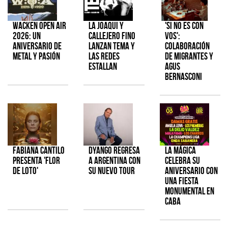
Wacken Open Air
La Joaqui y
'Si No Es Con
2026: Un
Callejero Fino
Vos':
aniversario de
lanzan tema y
colaboración
metal y pasión
las redes
de Migrantes y
estallan
Agus
Bernasconi
Fabiana Cantilo
Dyango regresa
La Mágica
presenta 'Flor
a Argentina con
celebra su
de Loto'
su nuevo tour
aniversario con
una fiesta
monumental en
CABA