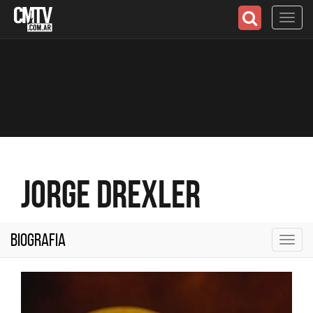
Toggl
navig
Jorge Drexler
Biografia
Toggl
navig