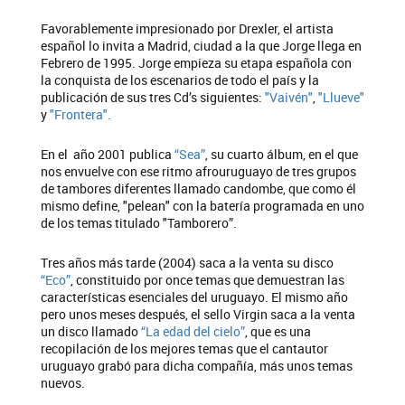
Favorablemente impresionado por Drexler, el artista
español lo invita a Madrid, ciudad a la que Jorge llega en
Febrero de 1995. Jorge empieza su etapa española con
la conquista de los escenarios de todo el país y la
publicación de sus tres Cd’s siguientes:
"Vaivén"
,
"Llueve"
y
"Frontera".
En el año 2001 publica
“Sea”
, su cuarto álbum, en el que
nos envuelve con ese ritmo afrouruguayo de tres grupos
de tambores diferentes llamado candombe, que como él
mismo define, "pelean" con la batería programada en uno
de los temas titulado "Tamborero”.
Tres años más tarde (2004) saca a la venta su disco
“Eco”
, constituido por once temas que demuestran las
características esenciales del uruguayo. El mismo año
pero unos meses después, el sello Virgin saca a la venta
un disco llamado
“La edad del cielo”
, que es una
recopilación de los mejores temas que el cantautor
uruguayo grabó para dicha compañía, más unos temas
nuevos.