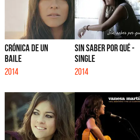
CRÓNICA DE UN
SIN SABER POR QUÉ -
BAILE
SINGLE
2014
2014