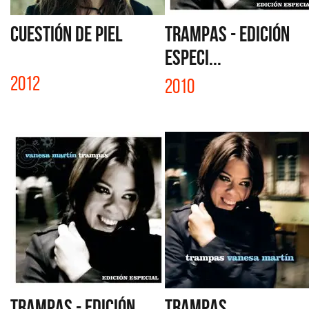
CUESTIÓN DE PIEL
TRAMPAS - EDICIÓN
ESPECI...
2012
2010
TRAMPAS - EDICIÓN
TRAMPAS