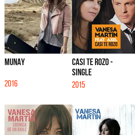
MUNAY
CASI TE ROZO -
SINGLE
2016
2015