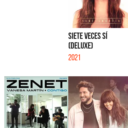
SIETE VECES SÍ
(DELUXE)
2021