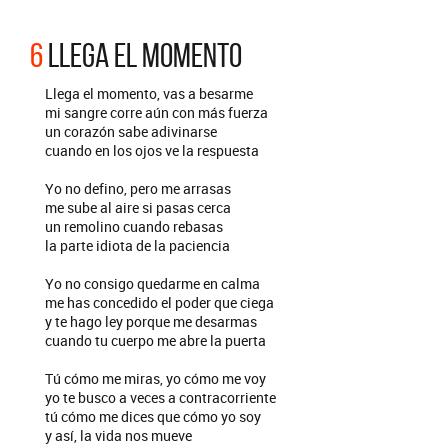
6
LLEGA EL MOMENTO
Llega el momento, vas a besarme
mi sangre corre aún con más fuerza
un corazón sabe adivinarse
cuando en los ojos ve la respuesta
Yo no defino, pero me arrasas
me sube al aire si pasas cerca
un remolino cuando rebasas
la parte idiota de la paciencia
Yo no consigo quedarme en calma
me has concedido el poder que ciega
y te hago ley porque me desarmas
cuando tu cuerpo me abre la puerta
Tú cómo me miras, yo cómo me voy
yo te busco a veces a contracorriente
tú cómo me dices que cómo yo soy
y así, la vida nos mueve