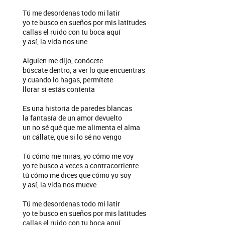
Tú me desordenas todo mi latir
yo te busco en sueños por mis latitudes
callas el ruido con tu boca aquí
y así, la vida nos une
Alguien me dijo, conócete
búscate dentro, a ver lo que encuentras
y cuando lo hagas, permítete
llorar si estás contenta
Es una historia de paredes blancas
la fantasía de un amor devuelto
un no sé qué que me alimenta el alma
un cállate, que si lo sé no vengo
Tú cómo me miras, yo cómo me voy
yo te busco a veces a contracorriente
tú cómo me dices que cómo yo soy
y así, la vida nos mueve
Tú me desordenas todo mi latir
yo te busco en sueños por mis latitudes
callas el ruido con tu boca aquí