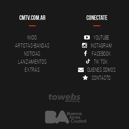
CMTV.com.ar
Conectate
Inicio
YouTube
Artistas-Bandas
Instagram
Noticias
Facebook
Lanzamientos
Tik Tok
Extras
Quienes somos
Contacto