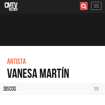
Toggl
navig
Artista
Vanesa Martín
Discos
Toggl
navig