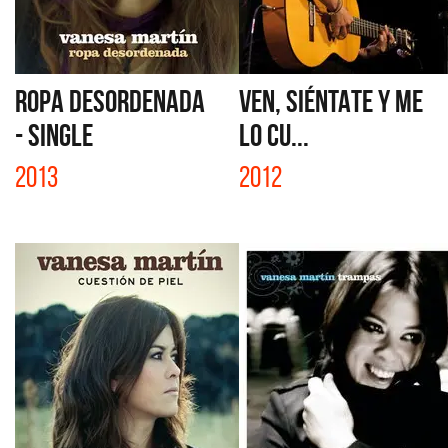
ROPA DESORDENADA
VEN, SIÉNTATE Y ME
- SINGLE
LO CU...
2013
2012