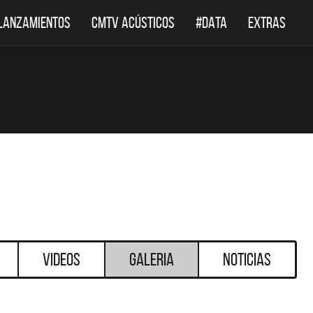
LANZAMIENTOS
CMTV ACÚSTICOS
#DATA
EXTRAS
Videos
Galeria
Noticias
DESTACADOS
DES
DEF LEPPARD REGRESA A
EL DOCUMENTA