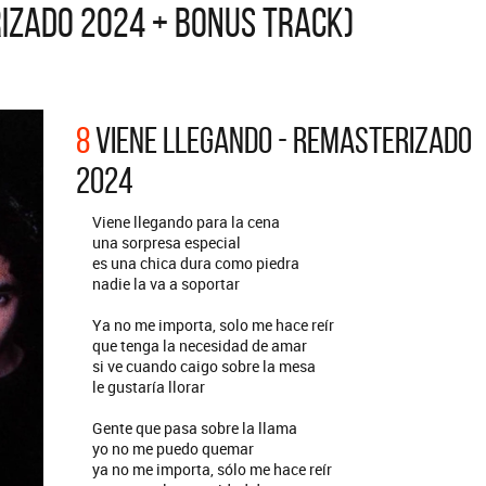
RIZADO 2024 + BONUS TRACK)
ARGENTINA
REDONDOS
Def Leppard vuelve a Argentina
Patricio Rey y su
Ricota, el docume
8
VIENE LLEGANDO - REMASTERIZADO
2024
Viene llegando para la cena
una sorpresa especial
es una chica dura como piedra
nadie la va a soportar
Ya no me importa, solo me hace reír
que tenga la necesidad de amar
si ve cuando caigo sobre la mesa
le gustaría llorar
Gente que pasa sobre la llama
yo no me puedo quemar
ya no me importa, sólo me hace reír