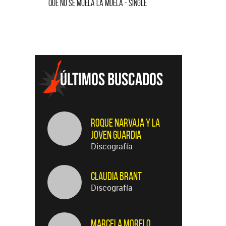
Ca
 - SINGLE
HOMENAJE A GILDA (EN VIVO) - SINGLE
C
Roque Narvaja y La
Joven Guardia
Discografía
Claudia Brant
Discografía
Marcela Morelo