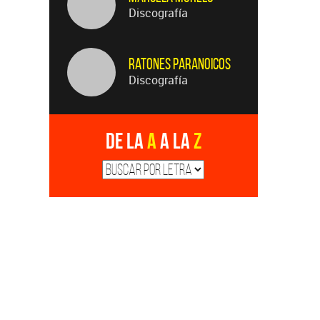
Discografía
Ratones Paranoicos
Discografía
De la
A
a la
Z