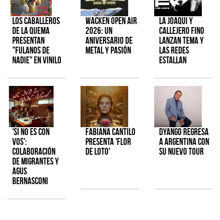
Los Caballeros
Wacken Open Air
La Joaqui y
de la Quema
2026: Un
Callejero Fino
presentan
aniversario de
lanzan tema y
"Fulanos de
metal y pasión
las redes
Nadie" en vinilo
estallan
'Si No Es Con
Fabiana Cantilo
Dyango regresa
Vos':
presenta 'Flor
a Argentina con
colaboración
de Loto'
su nuevo tour
de Migrantes y
Agus
Bernasconi