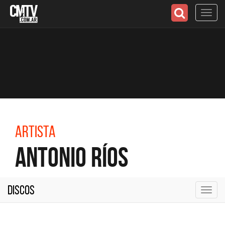
Toggl
navig
Artista
Antonio Ríos
Discos
Toggl
navig