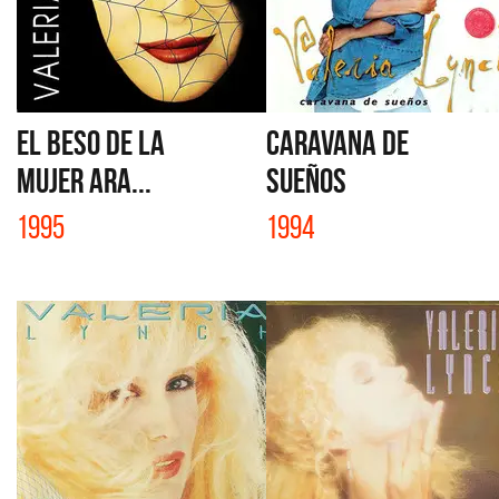
EL BESO DE LA
CARAVANA DE
MUJER ARA...
SUEÑOS
1995
1994