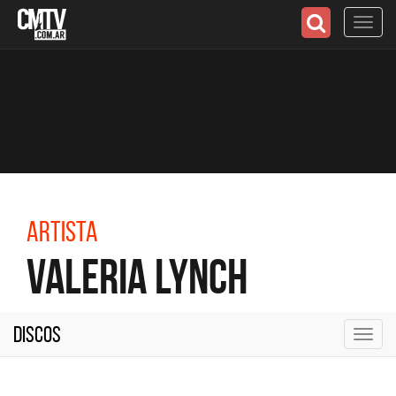
Toggl
navig
Artista
Valeria Lynch
Discos
Toggl
navig