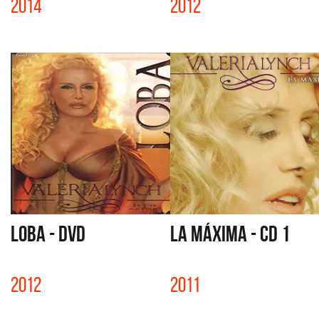
2014
2012
LOBA - DVD
LA MÁXIMA - CD 1
2012
2011