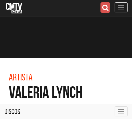
Toggl
navig
Artista
Valeria Lynch
Discos
Toggl
navig