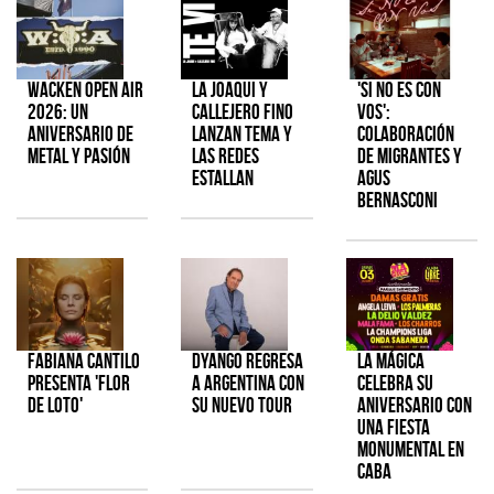
Wacken Open Air
La Joaqui y
'Si No Es Con
2026: Un
Callejero Fino
Vos':
aniversario de
lanzan tema y
colaboración
metal y pasión
las redes
de Migrantes y
estallan
Agus
Bernasconi
Fabiana Cantilo
Dyango regresa
La Mágica
presenta 'Flor
a Argentina con
celebra su
de Loto'
su nuevo tour
aniversario con
una fiesta
monumental en
CABA