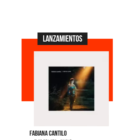
Lanzamientos
Fabiana Cantilo
La Muela 