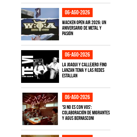
06-ago-2026
Wacken Open Air 2026: Un
aniversario de metal y
pasión
06-ago-2026
La Joaqui y Callejero Fino
lanzan tema y las redes
estallan
06-ago-2026
'Si No Es Con Vos':
colaboración de Migrantes
y Agus Bernasconi