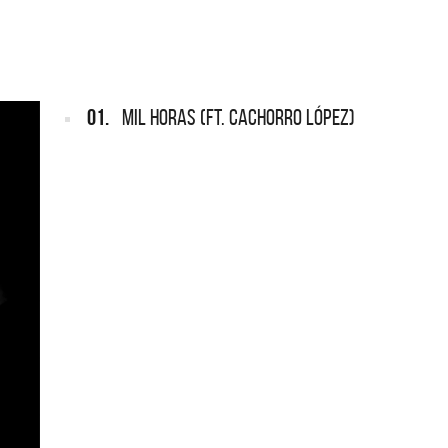
NDOS
Lanzamientos CMTV
o Rey y sus Redonditos de
 el documental
01.
MIL HORAS (FT. CACHORRO LÓPEZ)