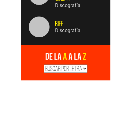
Discografía
Riff
Discografía
De la
A
a la
Z