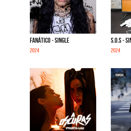
FANÁTICO - SINGLE
S.O.S - S
2024
2024
La Joaqui
Migran