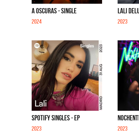
GLE
TE VI - SINGLE
SI NO E
A OSCURAS - SINGLE
LALI DEL
2024
2023
SPOTIFY SINGLES - EP
NOCHENTE
2023
2023