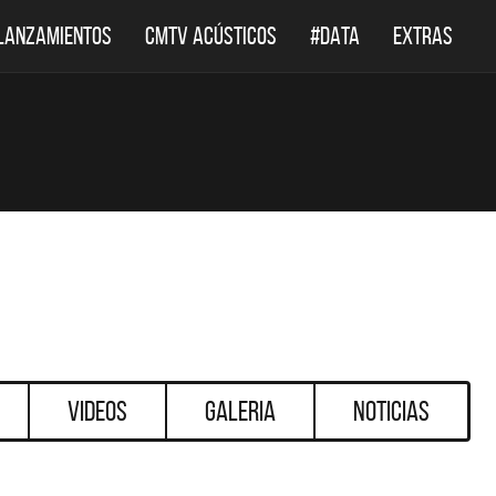
LANZAMIENTOS
CMTV ACÚSTICOS
#DATA
EXTRAS
Videos
Galeria
Noticias
DESTACADOS
DESTACADOS
SINGLES Y DISCOS DESTA
OCUMENTAL DE LOS