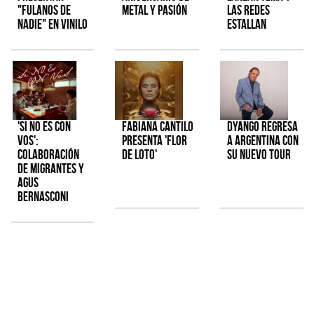
"Fulanos de
metal y pasión
las redes
Nadie" en vinilo
estallan
'Si No Es Con
Fabiana Cantilo
Dyango regresa
Vos':
presenta 'Flor
a Argentina con
colaboración
de Loto'
su nuevo tour
de Migrantes y
Agus
Bernasconi