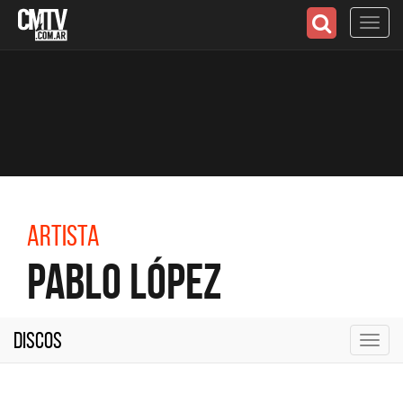
Toggl
navig
Artista
Pablo López
Discos
Toggl
navig