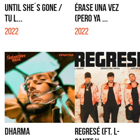
UNTIL SHE´S GONE /
ÉRASE UNA VEZ
TU L...
(PERO YA ...
2022
2022
DHARMA
REGRESÉ (FT. L-