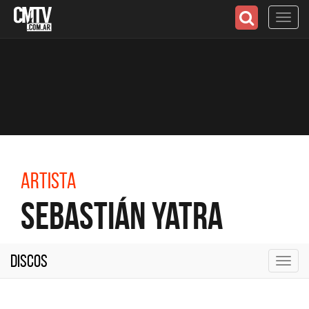
Toggl
navig
Artista
Sebastián Yatra
Discos
Toggl
navig