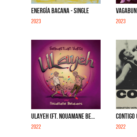
QUE NO SE MUELA LA MUELA - SINGLE
TE VI - 
ENERGÍA BACANA - SINGLE
VAGABUND
2023
2023
ULAYEH (FT. NOUAMANE BE...
CONTIGO (
2022
2022