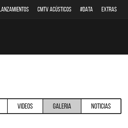
LANZAMIENTOS
CMTV ACÚSTICOS
#DATA
EXTRAS
Videos
Galeria
Noticias
DESTACADOS
DESTACADOS
LEPPARD REGRESA A
EL DOCUMENTAL DE LOS