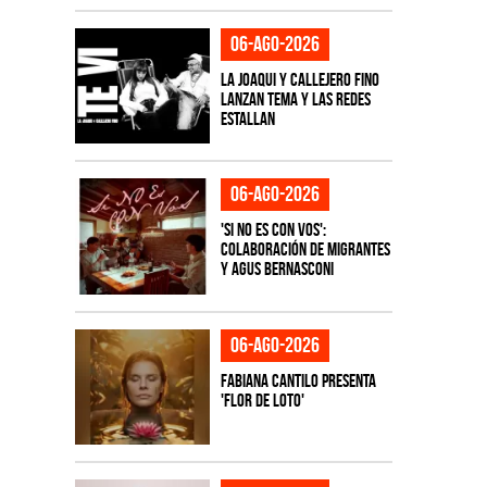
06-ago-2026
La Joaqui y Callejero Fino
lanzan tema y las redes
estallan
06-ago-2026
'Si No Es Con Vos':
colaboración de Migrantes
y Agus Bernasconi
06-ago-2026
Fabiana Cantilo presenta
'Flor de Loto'