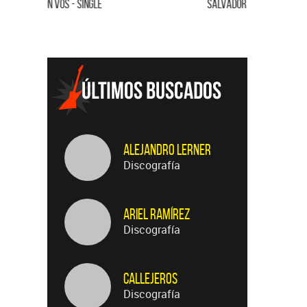
SALVADOR - SINGLE
FLOR DE LO
Alejandro Lerner
Discografía
Ariel Ramírez
Discografía
Callejeros
Discografía