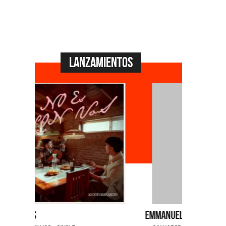
Lanzamientos
Emmanuel Horvilleur
Fabiana C