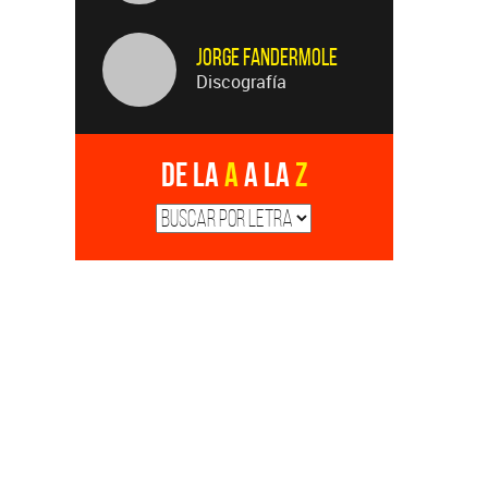
Jorge Fandermole
Discografía
De la
A
a la
Z