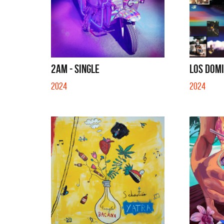
2AM - SINGLE
LOS DOMI
2024
2024
La Muela y Sus Amigos
La Joaq