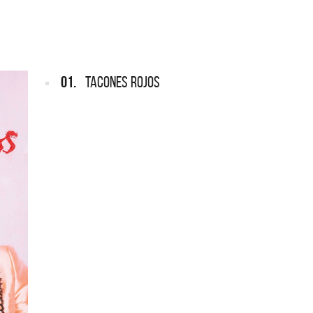
NTINA
REDONDOS
pard vuelve a Argentina
Patricio Rey y sus Redonditos d
Ricota, el documental
01.
TACONES ROJOS