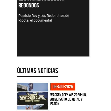
TEMPO
Lanzamientos CMTV
Acústicos
e
Últimas Noticias
06-ago-2026
Wacken Open Air 2026: Un
aniversario de metal y
pasión