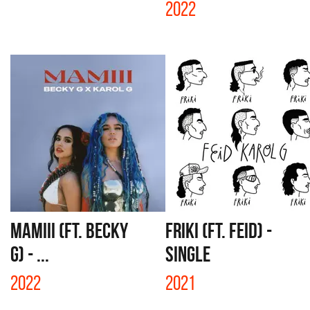
2022
MAMIII (FT. BECKY
FRIKI (FT. FEID) -
G) - ...
SINGLE
2022
2021