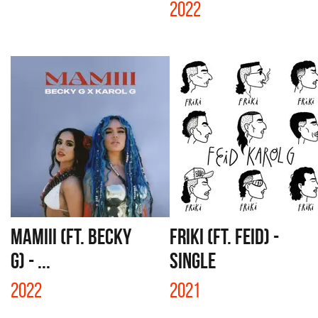
2022
MAMIII (FT. BECKY
FRIKI (FT. FEID) -
G) - ...
SINGLE
2022
2021