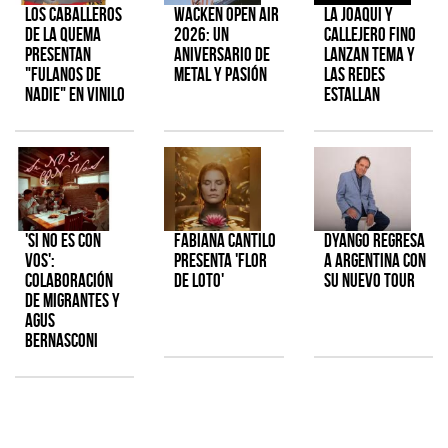
Los Caballeros
Wacken Open Air
La Joaqui y
de la Quema
2026: Un
Callejero Fino
presentan
aniversario de
lanzan tema y
"Fulanos de
metal y pasión
las redes
Nadie" en vinilo
estallan
'Si No Es Con
Fabiana Cantilo
Dyango regresa
Vos':
presenta 'Flor
a Argentina con
colaboración
de Loto'
su nuevo tour
de Migrantes y
Agus
Bernasconi