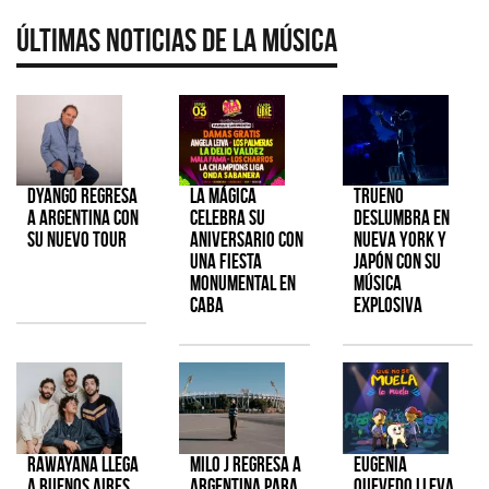
Últimas Noticias de la Música
Dyango regresa
La Mágica
TRUENO
a Argentina con
celebra su
deslumbra en
su nuevo tour
aniversario con
Nueva York y
una fiesta
Japón con su
monumental en
música
CABA
explosiva
Rawayana llega
Milo J regresa a
Eugenia
a Buenos Aires
Argentina para
Quevedo lleva