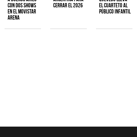
con dos shows
cerrar el 2026
el cuarteto al
en el Movistar
público infantil
Arena