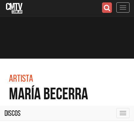
Toggl
navig
Artista
María Becerra
Discos
Toggl
navig