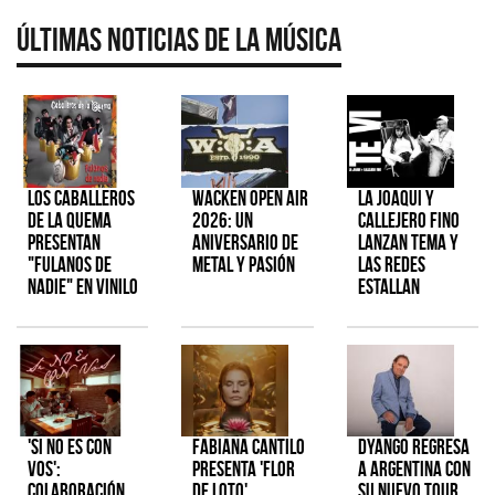
Últimas Noticias de la Música
Los Caballeros
Wacken Open Air
La Joaqui y
de la Quema
2026: Un
Callejero Fino
presentan
aniversario de
lanzan tema y
"Fulanos de
metal y pasión
las redes
Nadie" en vinilo
estallan
'Si No Es Con
Fabiana Cantilo
Dyango regresa
Vos':
presenta 'Flor
a Argentina con
colaboración
de Loto'
su nuevo tour