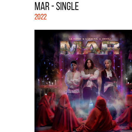
MAR - SINGLE
La colección completa de los CMTV
2022
Acústicos. Todos los meses se suman
D
nuevos artistas.