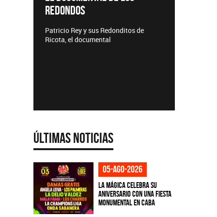
TE
Lanzamientos CMTV
Acú
itos de
Últimas Noticias
05-ago-2026
La Mágica celebra su
aniversario con una fiesta
monumental en CABA