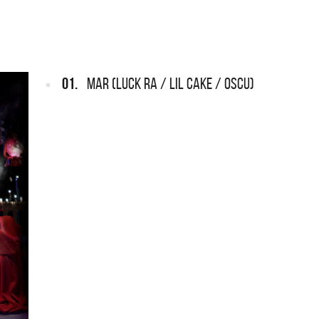
ARGENTINA
REDONDOS
ef Leppard vuelve a Argentina
Patricio Rey y sus Redond
Ricota, el documental
01.
MAR (LUCK RA / LIL CAKE / OSCU)