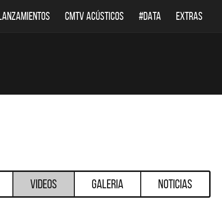
LANZAMIENTOS
CMTV ACÚSTICOS
#DATA
EXTRAS
Videos
Galeria
Noticias
DESTACADOS
DESTACADO
DEF LEPPARD REGRESA A
EL DOCUMENTAL DE 