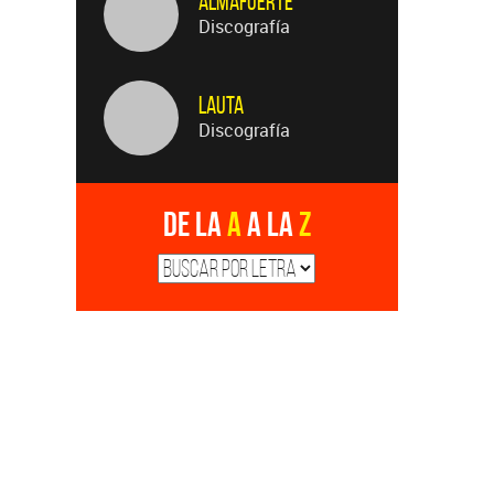
Discografía
Lauta
Discografía
De la
A
a la
Z