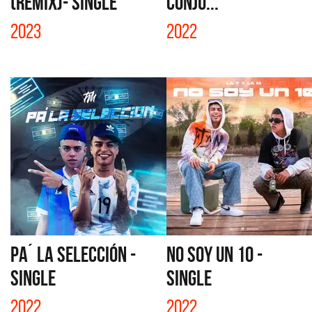
(REMIX)- SINGLE
CONJU...
2023
2022
PA´ LA SELECCIÓN -
NO SOY UN 10 -
SINGLE
SINGLE
2022
2022