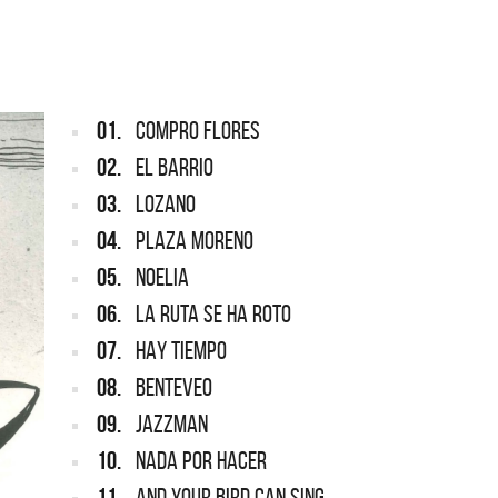
ARGENTINA
ección completa de los CMTV
cos. Todos los meses se suman
Def Leppard vuelve a Argentina
artistas.
01.
COMPRO FLORES
02.
EL BARRIO
03.
LOZANO
04.
PLAZA MORENO
05.
NOELIA
06.
LA RUTA SE HA ROTO
07.
HAY TIEMPO
08.
BENTEVEO
09.
JAZZMAN
10.
NADA POR HACER
11.
AND YOUR BIRD CAN SING