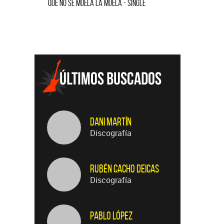
QUE NO SE MUELA LA MUELA - SINGLE
HOMENAJE A
Dani Martín
Discografía
Rubén Cacho Deicas
Discografía
Pablo López