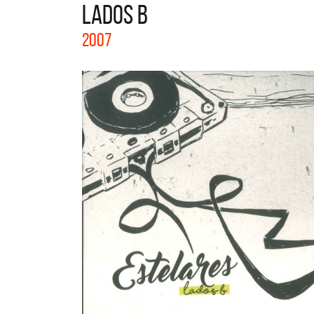
LADOS B
La col
2007
Acústi
nuevos 