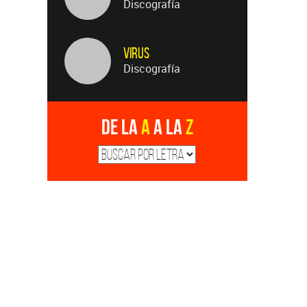
Discografía
Virus
Discografía
De la
A
a la
Z