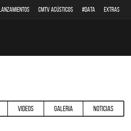
LANZAMIENTOS
CMTV ACÚSTICOS
#DATA
EXTRAS
Videos
Galeria
Noticias
DESTACADOS
DESTACADOS
 ACÚSTICOS
DEF LEPPARD REGRESA A