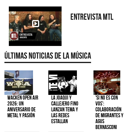
Entrevista MTL
Últimas Noticias de la Música
Wacken Open Air
La Joaqui y
'Si No Es Con
2026: Un
Callejero Fino
Vos':
aniversario de
lanzan tema y
colaboración
metal y pasión
las redes
de Migrantes y
estallan
Agus
Bernasconi