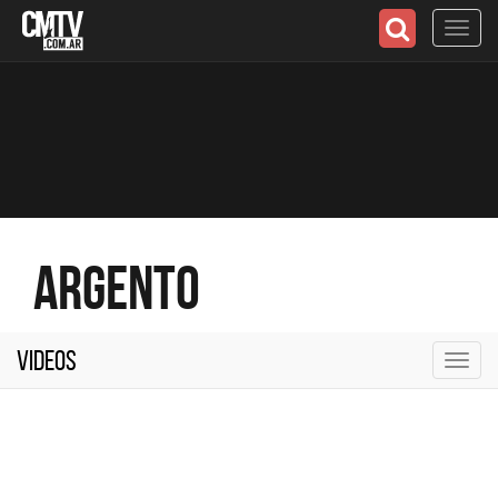
Toggl
navig
Argento
Videos
Toggl
navig