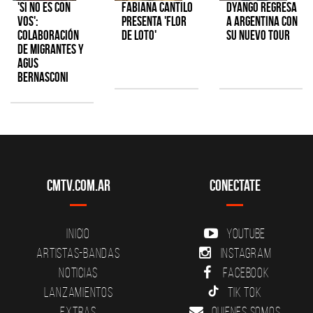
'Si No Es Con
Fabiana Cantilo
Dyango regresa
Vos':
presenta 'Flor
a Argentina con
colaboración
de Loto'
su nuevo tour
de Migrantes y
Agus
Bernasconi
CMTV.com.ar
Conectate
Inicio
YouTube
Artistas-Bandas
Instagram
Noticias
Facebook
Lanzamientos
Tik Tok
Extras
Quienes somos