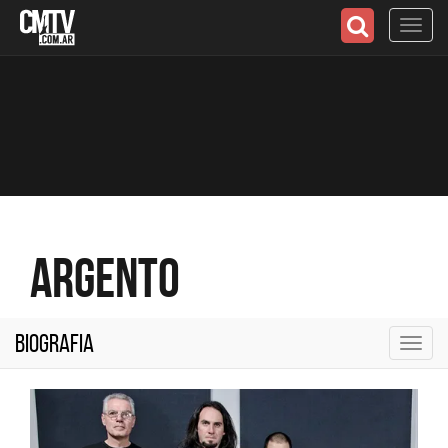
Toggl
navig
Argento
Biografia
Toggl
navig