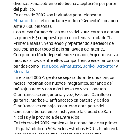
diversas zonas obteniendo buena aceptación por parte
del público.
En enero de 2002 son invitados para telonear a
Almafuerte
en el recordado y mítico "Cemento", tocando
ante 2.000 personas.
Con nueva formación, en marzo del 2004 entran a grabar
su primer EP, compuesto por cinco temas, titulado "La
Primer Batalla"; vendiendo y repartiendo alrededor de
600 copias por todo el país sin ayuda de Internet.
Con producción independiente en mano, Argento realiza
muchos shows, entre ellos compartiendo escenarios con
bandas como
Tren Loco
,
Almafuerte
,
Jerikó
,
Serpentor
y
Metralla
.
En el año 2006 Argento se separa durante unos largos
meses; retoman con nuevos integrantes, sonando así
más ajustados y con más fuerza en vivo. Jonatan
Gianfrancesco en guitarra y voz, Ezequiel Carrillo en
guitarra, Markos Gianfrancesco en batería y Carlos
Gianfrancesco en bajo recorrieron gran parte del
conurbano bonaerense, incluyendo la ciudad de San
Nicolás y la provincia de Entre Ríos.
En febrero del 2009 comienza la grabación de su primer
LP, grabándolo un 50% en los Estudios EGD, situado en la