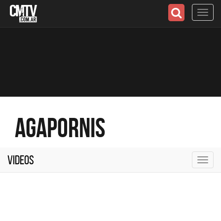
Toggl
navig
Agapornis
Videos
Toggl
navig