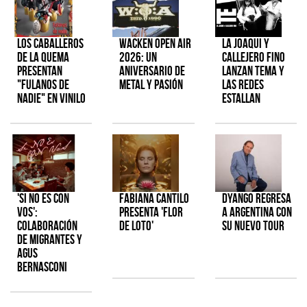
Los Caballeros
Wacken Open Air
La Joaqui y
de la Quema
2026: Un
Callejero Fino
presentan
aniversario de
lanzan tema y
"Fulanos de
metal y pasión
las redes
Nadie" en vinilo
estallan
'Si No Es Con
Fabiana Cantilo
Dyango regresa
Vos':
presenta 'Flor
a Argentina con
colaboración
de Loto'
su nuevo tour
de Migrantes y
Agus
Bernasconi