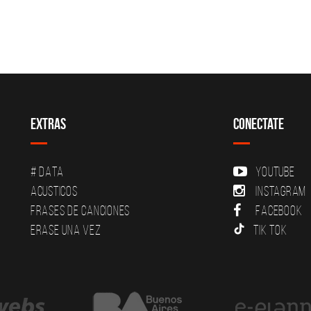
Extras
Conectate
# DATA
YouTube
Acusticos
Instagram
Frases de canciones
Facebook
Erase una vez
Tik Tok