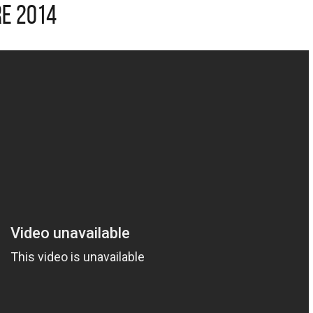
re 2014
ARGENTINA
La colección completa de los CMTV
Acústicos. Todos los meses se suman
Def Leppard vue
nuevos artistas.