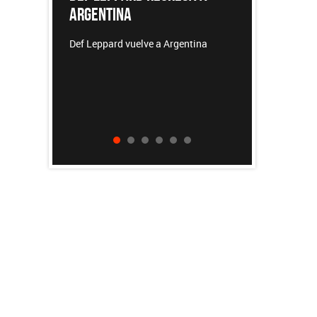
REDONDOS
lve a Argentina
Patricio Rey y sus Redonditos de
Ricota, el documental