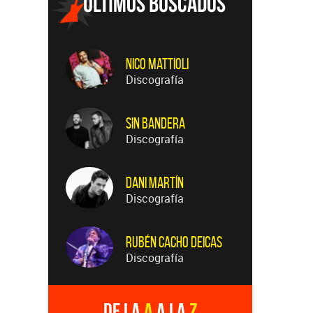
Nico Mattioli
Discografía
Sin Bandera
Discografía
Dani Martín
Discografía
Rubén Cacho Deicas
Discografía
De la
A
a la
Z