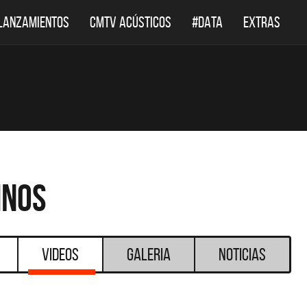
LANZAMIENTOS
CMTV ACÚSTICOS
#DATA
EXTRAS
inos
Videos
Galeria
Noticias
DESTACADOS
DE
CMTV ACÚSTICOS
DEF LEPPAR