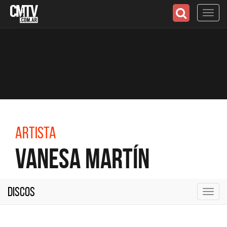
Toggl
navig
Artista
Vanesa Martín
Discos
Toggl
navig