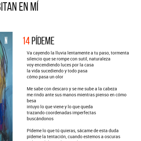
ITAN EN MÍ
ARGENTINA
ción completa de los CMTV
s. Todos los meses se suman
Def Leppard vuelve a Argentina
rtistas.
14
PÍDEME
Va cayendo la lluvia lentamente a tu paso, tormenta
silencio que se rompe con sutil, naturaleza
voy encendiendo luces por la casa
la vida sucediendo y todo pasa
cómo pasa un olor
Me sabe con descaro y se me sube a la cabeza
me rindo ante sus manos mientras pienso en cómo
besa
intuyo lo que viene y lo que queda
trazando coordenadas imperfectas
buscándonos
Pídeme lo que tú quieras, sácame de esta duda
pídeme la tentación, cuando estemos a oscuras