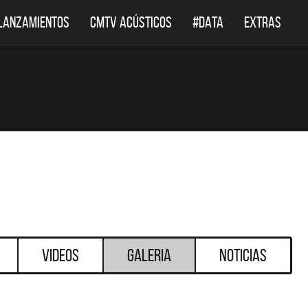
LANZAMIENTOS
CMTV ACÚSTICOS
#DATA
EXTRAS
Videos
Galeria
Noticias
DESTACADOS
DESTACADOS
CÚSTICOS
DEF LEPPARD REGRESA A