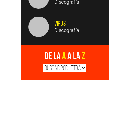
Discografía
Virus
Discografía
De la
A
a la
Z