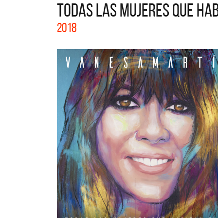
TODAS LAS MUJERES QUE HAB
La colec
2018
Acústico
nuevos a