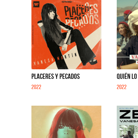
EN EL CIBER (LADO BE) - EP
PLACERES Y PECADOS
QUIÉN LO 
2022
2022