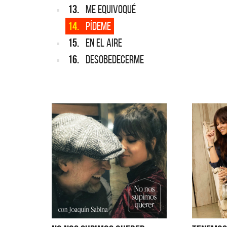
13.
ME EQUIVOQUÉ
14.
PÍDEME
15.
EN EL AIRE
16.
DESOBEDECERME