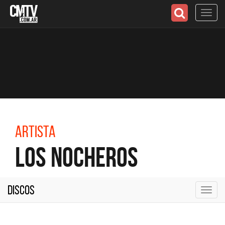
Toggl
navig
Artista
Los Nocheros
Discos
Toggl
navig