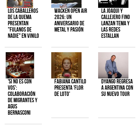
Los Caballeros
Wacken Open Air
La Joaqui y
de la Quema
2026: Un
Callejero Fino
presentan
aniversario de
lanzan tema y
"Fulanos de
metal y pasión
las redes
Nadie" en vinilo
estallan
'Si No Es Con
Fabiana Cantilo
Dyango regresa
Vos':
presenta 'Flor
a Argentina con
colaboración
de Loto'
su nuevo tour
de Migrantes y
Agus
Bernasconi