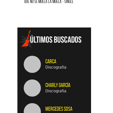
QUE NO SE MUELA LA MUELA - SINGLE
HOMENAJE A
Carca
Discografía
Charly García
Discografía
Mercedes Sosa