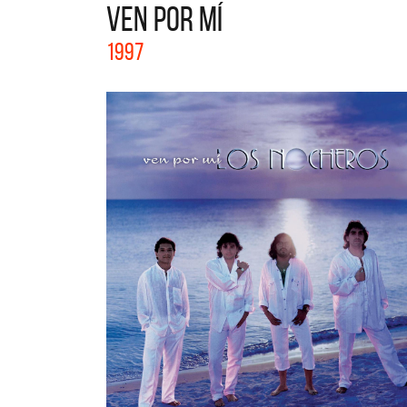
VEN POR MÍ
La col
1997
Acústi
nuevos 