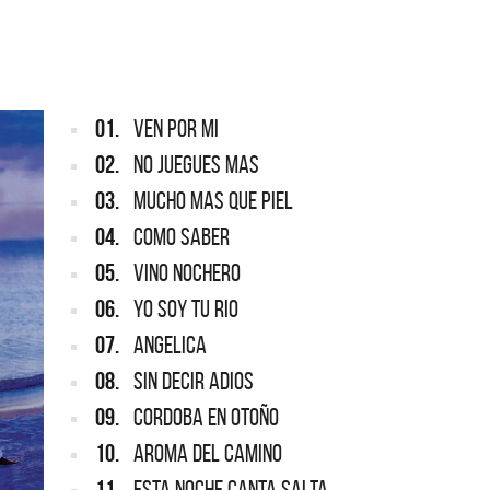
ARGENTINA
ección completa de los CMTV
cos. Todos los meses se suman
Def Leppard vuelve a Argentina
artistas.
01.
VEN POR MI
02.
NO JUEGUES MAS
03.
MUCHO MAS QUE PIEL
04.
COMO SABER
05.
VINO NOCHERO
06.
YO SOY TU RIO
07.
ANGELICA
08.
SIN DECIR ADIOS
09.
CORDOBA EN OTOÑO
10.
AROMA DEL CAMINO
11.
ESTA NOCHE CANTA SALTA