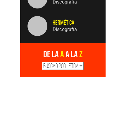
Discografía
Hermética
Discografía
De la
A
a la
Z