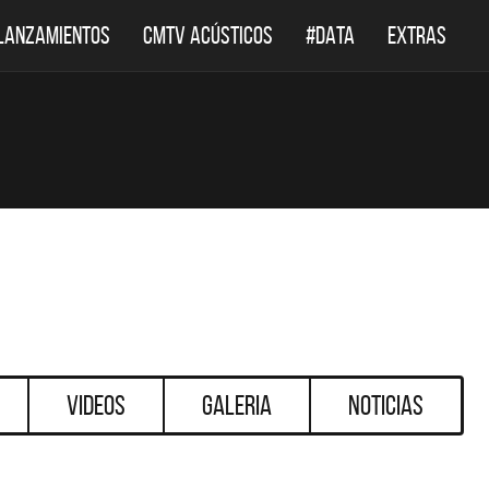
LANZAMIENTOS
CMTV ACÚSTICOS
#DATA
EXTRAS
Videos
Galeria
Noticias
DESTACADOS
DESTACADOS
 ACÚSTICOS
DEF LEPPARD REGRESA A