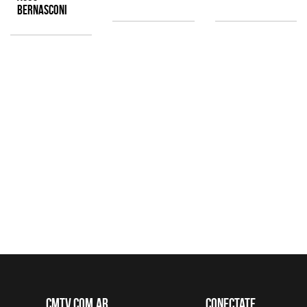
Bernasconi
CMTV.com.ar
Conectate