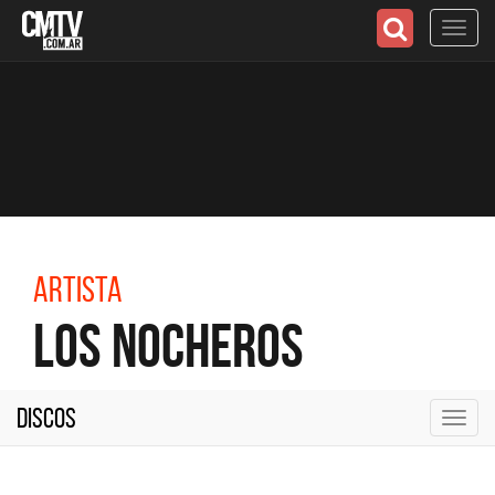
Toggl
navig
Artista
Los Nocheros
Discos
Toggl
navig