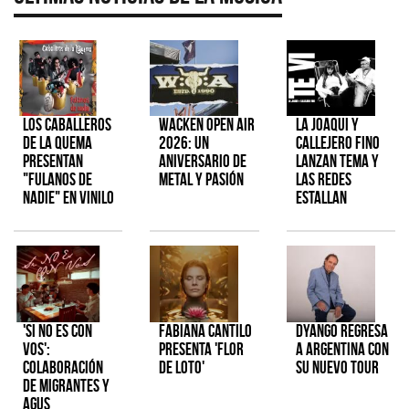
Los Caballeros
Wacken Open Air
La Joaqui y
de la Quema
2026: Un
Callejero Fino
presentan
aniversario de
lanzan tema y
"Fulanos de
metal y pasión
las redes
Nadie" en vinilo
estallan
'Si No Es Con
Fabiana Cantilo
Dyango regresa
Vos':
presenta 'Flor
a Argentina con
colaboración
de Loto'
su nuevo tour
de Migrantes y
Agus