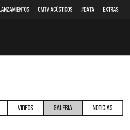
LANZAMIENTOS
CMTV ACÚSTICOS
#DATA
EXTRAS
Videos
Galeria
Noticias
DESTACADOS
DESTACADOS
 ACÚSTICOS
DEF LEPPARD REGRESA A