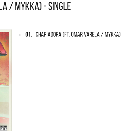
LA / MYKKA) - SINGLE
ARGENTINA
ección completa de los CMTV
cos. Todos los meses se suman
Def Leppard vuelve a Argentina
artistas.
01.
CHAPIADORA (FT. OMAR VARELA / MYKKA)