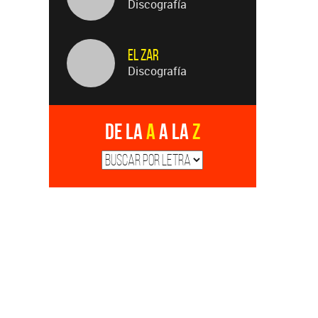
Discografía
El Zar
Discografía
De la
A
a la
Z