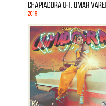
CHAPIADORA (FT. OMAR VARE
La col
2018
Acústi
nuevos 