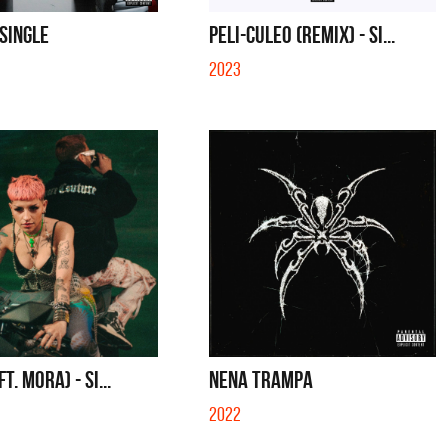
BER (LADO BE) - EP
QUE NO SE MUELA LA MUELA - SINGLE
 SINGLE
PELI-CULEO (REMIX) - SI...
2023
FT. MORA) - SI...
NENA TRAMPA
2022