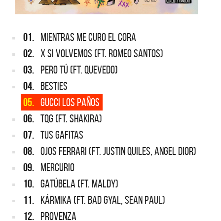
01.
MIENTRAS ME CURO EL CORA
02.
X SI VOLVEMOS (FT. ROMEO SANTOS)
03.
PERO TÚ (FT. QUEVEDO)
04.
BESTIES
05.
GUCCI LOS PAÑOS
06.
TQG (FT. SHAKIRA)
07.
TUS GAFITAS
08.
OJOS FERRARI (FT. JUSTIN QUILES, ANGEL DIOR)
09.
MERCURIO
10.
GATÚBELA (FT. MALDY)
11.
KÁRMIKA (FT. BAD GYAL, SEAN PAUL)
12.
PROVENZA