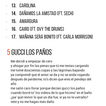
13.
CAROLINA
14.
DAÑAMOS LA AMISTAD (FT. SECH)
15.
AMARGURA
16.
CAIRO (FT. OVY THE DRUMS)
17.
MAÑANA SERÁ BONITO (FT. CARLA MORRISON)
5
GUCCI LOS PAÑOS
Me decidí a empezar de cero
y ahogar por fin las penas que tú me tenías cargando
me tomé doscientas copas y las lágrimas bajando
ya comprendí que el amor se da y no se anda rogando
después de perderme, to’s dicen que eres el pendejo del
año
me salió caro llorar porque decían gucci los paños
cuando borré to’ los videos de lo que hicimo’ en el baño
¿pa’ qué revivir lo que un día fue, si ya no te еxtraño?
vete y no me hagas más daño