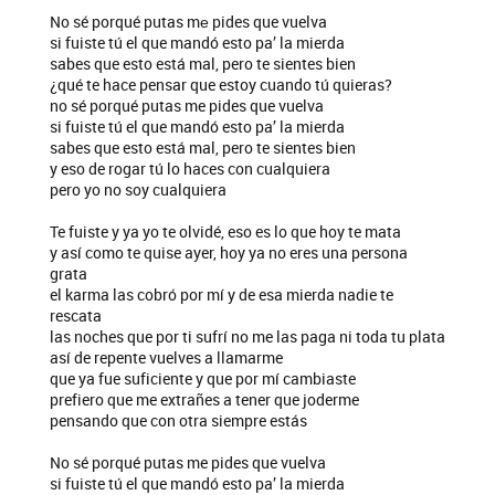
No sé porqué putas mе pides que vuelva
si fuiste tú el que mandó esto pa’ la mierda
sabes que esto está mal, pero te sientes bien
¿qué te hace pensar que estoy cuando tú quieras?
no sé porqué putas me pides que vuelva
si fuiste tú el que mandó esto pa’ la mierda
sabes que esto está mal, pero te sientes bien
y eso de rogar tú lo haces con cualquiera
pero yo no soy cualquiera
Te fuiste y ya yo te olvidé, eso es lo que hoy te mata
y así como te quise ayer, hoy ya no eres una persona
grata
el karma las cobró por mí y de esa mierda nadie te
rescata
las noches que por ti sufrí no me las paga ni toda tu plata
así de repente vuelves a llamarme
que ya fue suficiente y que por mí cambiaste
prefiero que me extrañes a tener que joderme
pensando que con otra siempre estás
No sé porqué putas me pides que vuelva
si fuiste tú el que mandó esto pa’ la mierda