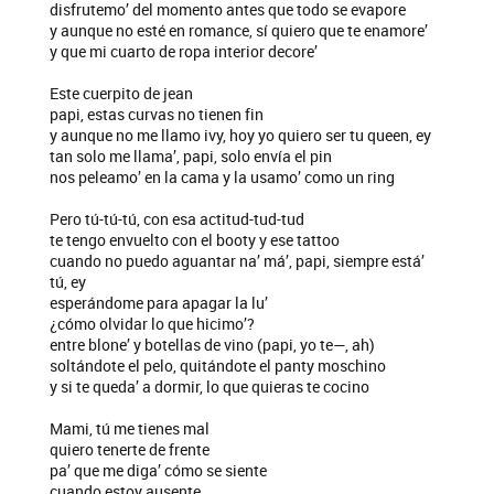
disfrutemo’ del momento antes que todo se evapore
y aunque no esté en romance, sí quiero que te enamore’
y que mi cuarto de ropa interior decore’
Este cuerpito de jean
papi, estas curvas no tienen fin
y aunque no me llamo ivy, hoy yo quiero ser tu queen, ey
tan solo me llama’, papi, solo envía el pin
nos peleamo’ en la cama y la usamo’ como un ring
Pero tú-tú-tú, con esa actitud-tud-tud
te tengo envuelto con el booty y ese tattoo
cuando no puedo aguantar na’ má’, papi, siempre está’
tú, ey
esperándome para apagar la lu’
¿cómo olvidar lo que hicimo’?
entre blone’ y botellas de vino (papi, yo te—, ah)
soltándote el pelo, quitándote el panty moschino
y si te queda’ a dormir, lo que quieras te cocino
Mami, tú me tienes mal
quiero tenerte de frente
pa’ que me diga’ cómo se siente
cuando estoy ausente