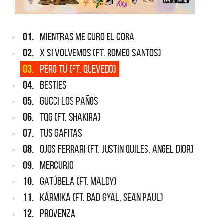
01.
MIENTRAS ME CURO EL CORA
02.
X SI VOLVEMOS (FT. ROMEO SANTOS)
03.
PERO TÚ (FT. QUEVEDO)
04.
BESTIES
05.
GUCCI LOS PAÑOS
06.
TQG (FT. SHAKIRA)
07.
TUS GAFITAS
08.
OJOS FERRARI (FT. JUSTIN QUILES, ANGEL DIOR)
09.
MERCURIO
10.
GATÚBELA (FT. MALDY)
11.
KÁRMIKA (FT. BAD GYAL, SEAN PAUL)
12.
PROVENZA