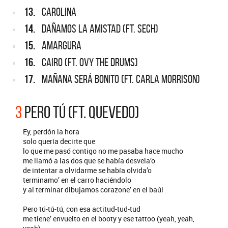
13.
CAROLINA
14.
DAÑAMOS LA AMISTAD (FT. SECH)
15.
AMARGURA
16.
CAIRO (FT. OVY THE DRUMS)
17.
MAÑANA SERÁ BONITO (FT. CARLA MORRISON)
3
PERO TÚ (FT. QUEVEDO)
Ey, perdón la hora
solo quería decirte que
lo que me pasó contigo no me pasaba hace mucho
me llamó a las dos que se había desvela’o
de intentar a olvidarme se había olvida’o
terminamo’ en el carro haciéndolo
y al terminar dibujamos corazone’ en el baúl
Pero tú-tú-tú, con esa actitud-tud-tud
me tiene’ envuelto en el booty y ese tattoo (yeah, yeah,