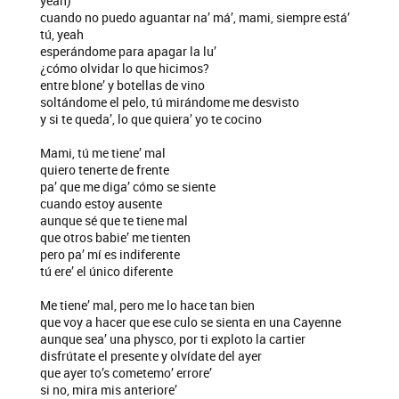
yeah)
cuando no puedo aguantar na’ má’, mami, siempre está’
tú, yeah
esperándome para apagar la lu’
¿cómo olvidar lo que hicimos?
entre blone’ y botellas de vino
soltándome el pelo, tú mirándome me desvisto
y si te queda’, lo que quiera’ yo te cocino
Mami, tú me tiene’ mal
quiero tenerte de frente
pa’ que me diga’ cómo se siente
cuando estoy ausente
aunque sé que te tiene mal
que otros babie’ me tienten
pero pa’ mí es indiferente
tú ere’ el único diferente
Me tiene’ mal, pero me lo hace tan bien
que voy a hacer que ese culo se sienta en una Cayenne
aunque sea’ una physco, por ti exploto la cartier
disfrútate el presente y olvídate del ayer
que ayer to’s cometemo’ errore’
si no, mira mis anteriore’