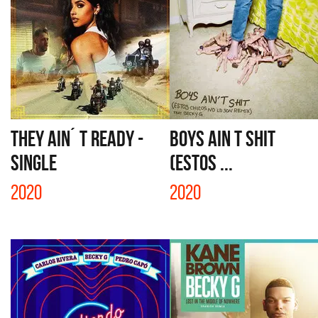
THEY AIN´ T READY -
BOYS AIN T SHIT
SINGLE
(ESTOS ...
2020
2020