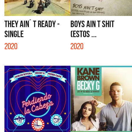
THEY AIN´ T READY -
BOYS AIN T SHIT
SINGLE
(ESTOS ...
2020
2020