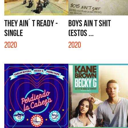
THEY AIN´ T READY -
BOYS AIN T SHIT
SINGLE
(ESTOS ...
2020
2020