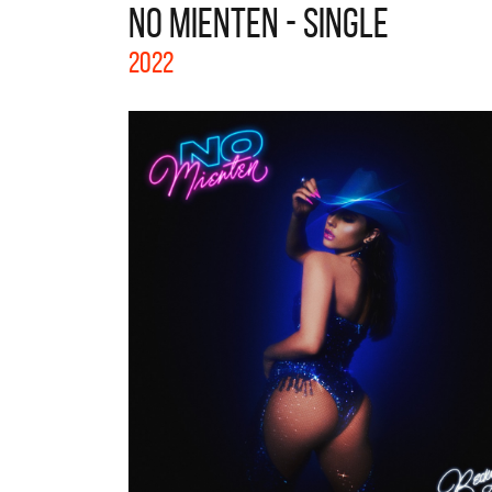
NO MIENTEN - SINGLE
La col
2022
Acústi
nuevos 