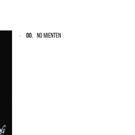
ARGENTINA
ección completa de los CMTV
cos. Todos los meses se suman
Def Leppard vuelve a Argentina
artistas.
00.
NO MIENTEN