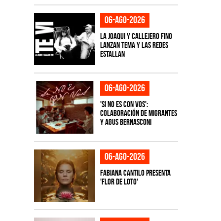
06-ago-2026
La Joaqui y Callejero Fino
lanzan tema y las redes
estallan
06-ago-2026
'Si No Es Con Vos':
colaboración de Migrantes
y Agus Bernasconi
06-ago-2026
Fabiana Cantilo presenta
'Flor de Loto'