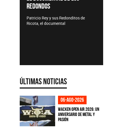
REDONDOS
Lanzamie
Patricio Rey y sus Redonditos de
Ricota, el documental
Últimas Noticias
06-ago-2026
Wacken Open Air 2026: Un
aniversario de metal y
pasión