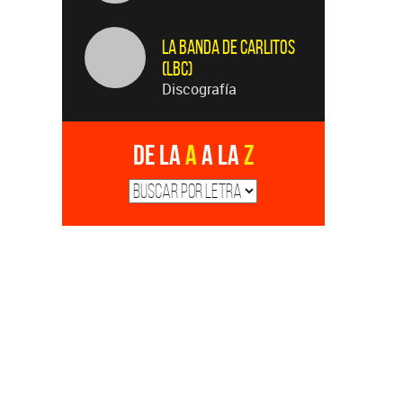
La Banda de Carlitos
(LBC)
Discografía
De la
A
a la
Z